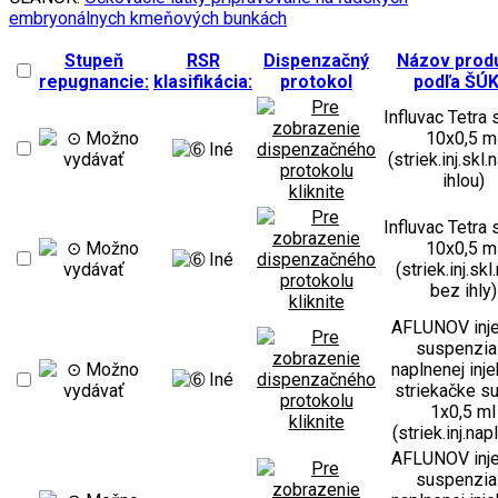
embryonálnych kmeňových bunkách
Stupeň
RSR
Dispenzačný
Názov prod
repugnancie:
klasifikácia:
protokol
podľa ŠÚK
Influvac Tetra 
10x0,5 m
(striek.inj.skl.
ihlou)
Influvac Tetra 
10x0,5 m
(striek.inj.skl
bez ihly)
AFLUNOV inj
suspenzia
naplnenej inje
striekačke su
1x0,5 ml
(striek.inj.napl
AFLUNOV inj
suspenzia