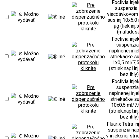
Foclivia inje
suspenzia 
viacdávkovom
sus inj 10x5,0
µg (liek.inj.s
(multidos
Foclivia inje
suspenzia
naplnenej inje
striekačke su
1x0,5 ml/7,
(striek.napl.inj
bez ihly)
Foclivia inje
suspenzia
naplnenej inje
striekačke su
10x0,5 ml/7,
(striek.napl.inj
bez ihly)
Fluarix Tetra i
suspenzia nap
v injekčnej str