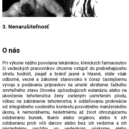
3. Nenarušiteľnosť
O nás
Pri výkone nášho povolania lekárnikov, klinických farmaceutov
či vedeckých pracovníkov chceme vstúpiť do prebiehajúceho
stretu hodnôt, zaujať a brániť jasné a hlasné, stále však
odborné, vecné a zákonné stanovisko k čoraz častejšiemu
vývoju a podávaniu prípravkov na umelé skrátenie ťažkého
smrteľného stavu človeka spôsobujúcich eutanáziu alebo na
ukončenie tehotenstva ženy cieleným usmrtením plodu,
vôbec na zabránenie tehotenstva, k oddeľovaniu prokreácie
od integrálneho osobného kontextu posvätného manželského
úkonu, k nemorálnemu, nešetrnému až život ohrozujúcemu
odoberaniu buniek, tkanív alebo orgánov, alebo k ich
odoberaniu proti vôli darcov alebo bez ich vedomia a ich
následnému využitiu vo vedeckom výskume alebo