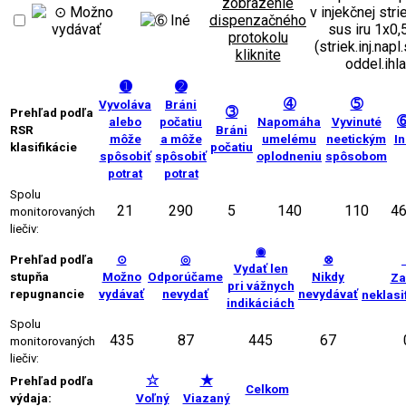
v injekčnej str
sus iru 1x0,
(striek.inj.napl
oddel.ihla
➊
➋
➃
➄
Vyvoláva
Bráni
➂
Prehľad podľa
alebo
počatiu
Napomáha
Vyvinuté
RSR
Bráni
môže
a môže
umelému
neetickým
In
klasifikácie
počatiu
spôsobiť
spôsobiť
oplodneniu
spôsobom
potrat
potrat
Spolu
21
290
5
140
110
4
monitorovaných
liečiv:
◉
Prehľad podľa
⊙
◎
⊗
Vydať len
stupňa
Možno
Odporúčame
Nikdy
Za
pri vážnych
repugnancie
vydávať
nevydať
nevydávať
neklasi
indikáciách
Spolu
435
87
445
67
monitorovaných
liečiv:
☆
★
Prehľad podľa
Celkom
výdaja:
Voľný
Viazaný