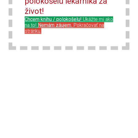
polokošelu lekárnika za
život!
Chcem knihu / polokošelu!
Ukážte mi ako
na to!
Nemám záujem.
Pokračovať na
stránku.