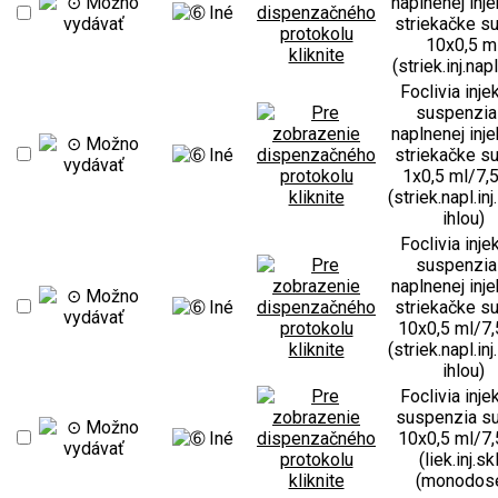
naplnenej inje
striekačke su
10x0,5 m
(striek.inj.napl
Foclivia inje
suspenzia
naplnenej inje
striekačke su
1x0,5 ml/7,
(striek.napl.inj
ihlou)
Foclivia inje
suspenzia
naplnenej inje
striekačke su
10x0,5 ml/7,
(striek.napl.inj
ihlou)
Foclivia inje
suspenzia su
10x0,5 ml/7,
(liek.inj.skl
(monodos