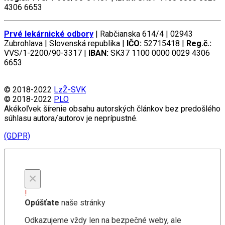
4306 6653
Prvé lekárnické odbory
| Rabčianska 614/4 | 02943
Zubrohlava | Slovenská republika |
IČO:
52715418 |
Reg.č.:
VVS/1-2200/90-3317 |
IBAN:
SK37 1100 0000 0029 4306
6653
© 2018-2022
LzŽ-SVK
© 2018-2022
PLO
Akékoľvek šírenie obsahu autorských článkov bez predošlého
súhlasu autora/autorov je neprípustné.
(GDPR)
×
!
Opúšťate
naše stránky
Odkazujeme vždy len na bezpečné weby, ale