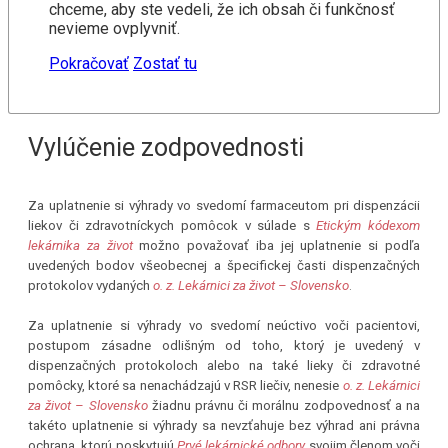
chceme, aby ste vedeli, že ich obsah či funkčnosť
nevieme ovplyvniť.
Pokračovať
Zostať tu
Vylúčenie zodpovednosti
Za uplatnenie si výhrady vo svedomí farmaceutom pri dispenzácii
liekov či zdravotníckych pomôcok v súlade s
Etickým kódexom
lekárnika za život
možno považovať iba jej uplatnenie si podľa
uvedených bodov všeobecnej a špecifickej časti dispenzačných
protokolov vydaných
o. z. Lekárnici za život – Slovensko
.
Za uplatnenie si výhrady vo svedomí neúctivo voči pacientovi,
postupom zásadne odlišným od toho, ktorý je uvedený v
dispenzačných protokoloch alebo na také lieky či zdravotné
pomôcky, ktoré sa nenachádzajú v RSR liečiv, nenesie
o. z. Lekárnici
za život – Slovensko
žiadnu právnu či morálnu zodpovednosť a na
takéto uplatnenie si výhrady sa nevzťahuje bez výhrad ani právna
ochrana, ktorú poskytujú
Prvé lekárnické odbory
svojim členom voči