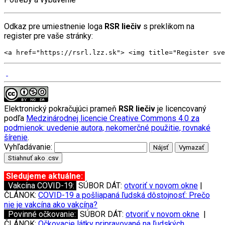
Odkaz pre umiestnenie loga
RSR liečiv
s preklikom na
register pre vaše stránky:
<a href="https://rsrl.lzz.sk"> <img title="Register sve
Elektronický pokračujúci prameň
RSR liečiv
je licencovaný
podľa
Medzinárodnej licencie Creative Commons 4.0 za
podmienok: uvedenie autora, nekomerčné použitie, rovnaké
šírenie
.
Vyhľadávanie:
Nájsť
Vymazať
Stiahnuť ako .csv
Sledujeme aktuálne:
Vakcína COVID-19:
SÚBOR DÁT:
otvoriť v novom okne
|
ČLÁNOK:
COVID-19 a pošliapaná ľudská dôstojnosť: Prečo
nie je vakcína ako vakcína?
Povinné očkovanie:
SÚBOR DÁT:
otvoriť v novom okne
|
ČLÁNOK:
Očkovacie látky pripravované na ľudských