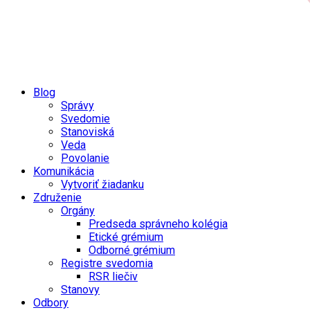
Blog
Správy
Svedomie
Stanoviská
Veda
Povolanie
Komunikácia
Vytvoriť žiadanku
Združenie
Orgány
Predseda správneho kolégia
Etické grémium
Odborné grémium
Registre svedomia
RSR liečiv
Stanovy
Odbory