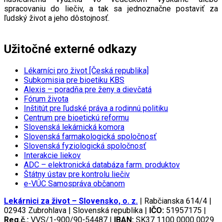
spracovaniu do liečiv, a tak sa jednoznačne postaviť za
ľudský život a jeho dôstojnosť.
Užitočné externé odkazy
Lékarníci pro život [Česká republika]
Subkomisia pre bioetiku KBS
Alexis – poradňa pre ženy a dievčatá
Fórum života
Inštitút pre ľudské práva a rodinnú politiku
Centrum pre bioetickú reformu
Slovenská lekárnická komora
Slovenská farmakologická spoločnosť
Slovenská fyziologická spoločnosť
Interakcie liekov
ADC
– elektronická databáza farm. produktov
Štátny ústav pre kontrolu liečiv
e-VÚC Samospráva občanom
Lekárnici za život – Slovensko, o. z.
| Rabčianska 614/4 |
02943 Zubrohlava | Slovenská republika |
IČO:
51957175 |
Reg.č.:
VVS/1-900/90-54487 |
IBAN:
SK37 1100 0000 0029