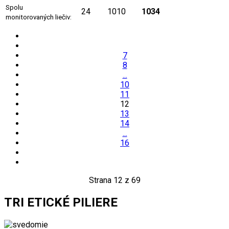
Spolu
24
1010
1034
monitorovaných liečiv:
7
8
...
10
11
12
13
14
...
16
Strana 12 z 69
TRI ETICKÉ PILIERE