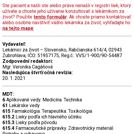
Ste pacient a našli ste alebo práve nenašli v registri liek, ktorý
užívate a chcete jeho užívanie konzultovať s lekárnikom za
život? Použite
tento formulár
. Ak chcete priamo kontaktovať
alebo osobne navštíviť vášho lekárnika za život, vyhľadajte ho
na tejto mape
.
Vydavateľ:
Lekárnici za život – Slovensko, Rabčianska 614/4, 02943
Zubrohlava, IČO: 51957175, Reg.č.: VVS/1-900/90-54487
Zodpovední redaktori:
Mgr. Veronika Cagáňová
Nasledujúca štvrťročná revízia:
20. 1. 2021
MDT:
6
Aplikované vedy. Medicína. Technika
61
Lekárske vedy
615
Farmakológia. Terapeutika. Toxikológia
615.2
Lieky podľa ich hlavného účinku
615.3
Lieky podľa pôvodu
615.4
Farmaceutické prípravky. Zdravotnícky materiál.
Potreby a vybavenie