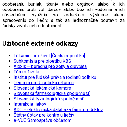
odoberaniu buniek, tkanív alebo orgánov, alebo k ich
odoberaniu proti vôli darcov alebo bez ich vedomia a ich
následnému využitiu vo vedeckom výskume alebo
spracovaniu do liečiv, a tak sa jednoznačne postaviť za
ľudský život a jeho dôstojnosť.
Užitočné externé odkazy
Lékarníci pro život [Česká republika]
Subkomisia pre bioetiku KBS
Alexis – poradňa pre ženy a dievčatá
Fórum života
Inštitút pre ľudské práva a rodinnú politiku
Centrum pre bioetickú reformu
Slovenská lekárnická komora
Slovenská farmakologická spoločnosť
Slovenská fyziologická spoločnosť
Interakcie liekov
ADC
– elektronická databáza farm. produktov
Štátny ústav pre kontrolu liečiv
e-VÚC Samospráva občanom