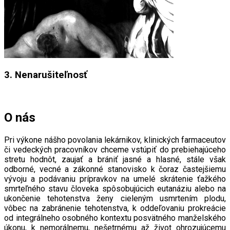
3. Nenarušiteľnosť
O nás
Pri výkone nášho povolania lekárnikov, klinických farmaceutov
či vedeckých pracovníkov chceme vstúpiť do prebiehajúceho
stretu hodnôt, zaujať a brániť jasné a hlasné, stále však
odborné, vecné a zákonné stanovisko k čoraz častejšiemu
vývoju a podávaniu prípravkov na umelé skrátenie ťažkého
smrteľného stavu človeka spôsobujúcich eutanáziu alebo na
ukončenie tehotenstva ženy cieleným usmrtením plodu,
vôbec na zabránenie tehotenstva, k oddeľovaniu prokreácie
od integrálneho osobného kontextu posvätného manželského
úkonu, k nemorálnemu, nešetrnému až život ohrozujúcemu