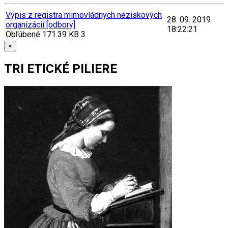
Výpis z registra mimovládnych neziskových
28. 09. 2019
organizácií [odbory]
18:22:21
Obľúbené
171.39 KB
3
×
TRI ETICKÉ PILIERE