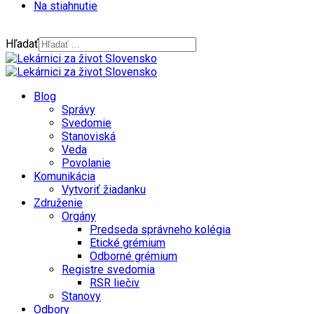
Na stiahnutie
Hľadať
Blog
Správy
Svedomie
Stanoviská
Veda
Povolanie
Komunikácia
Vytvoriť žiadanku
Združenie
Orgány
Predseda správneho kolégia
Etické grémium
Odborné grémium
Registre svedomia
RSR liečiv
Stanovy
Odbory