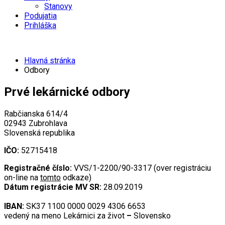
Stanovy
Podujatia
Prihláška
Hlavná stránka
Odbory
Prvé lekárnické odbory
Rabčianska 614/4
02943 Zubrohlava
Slovenská republika
IČO:
52715418
Registračné číslo:
VVS/1-2200/90-3317 (over registráciu
on-line na
tomto
odkaze)
Dátum registrácie MV SR:
28.09.2019
IBAN:
SK37 1100 0000 0029 4306 6653
vedený na meno Lekárnici za život
–
Slovensko