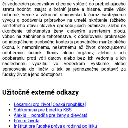
či vedeckých pracovníkov chceme vstúpiť do prebiehajúceho
stretu hodnôt, zaujať a brániť jasné a hlasné, stále však
odborné, vecné a zákonné stanovisko k čoraz častejšiemu
vývoju a podávaniu prípravkov na umelé skrátenie ťažkého
smrteľného stavu človeka spôsobujúcich eutanáziu alebo na
ukončenie tehotenstva ženy cieleným usmrtením plodu,
vôbec na zabránenie tehotenstva, k oddeľovaniu prokreácie
od integrálneho osobného kontextu posvätného manželského
úkonu, k nemorálnemu, nešetrnému až život ohrozujúcemu
odoberaniu buniek, tkanív alebo orgánov, alebo k ich
odoberaniu proti vôli darcov alebo bez ich vedomia a ich
následnému využitiu vo vedeckom výskume alebo
spracovaniu do liečiv, a tak sa jednoznačne postaviť za
ľudský život a jeho dôstojnosť.
Užitočné externé odkazy
Lékarníci pro život [Česká republika]
Subkomisia pre bioetiku KBS
Alexis – poradňa pre ženy a dievčatá
Fórum života
Inštitút pre ľudské práva a rodinnú politiku