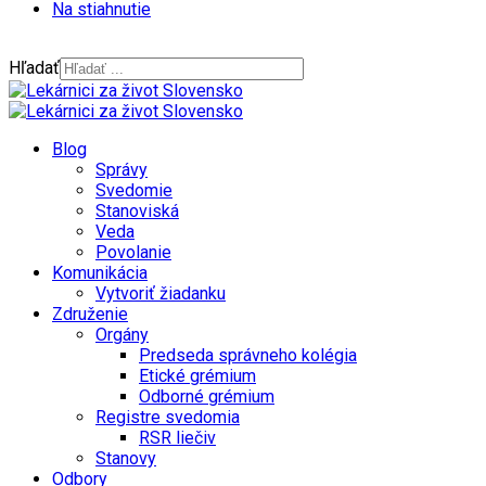
Na stiahnutie
Hľadať
Blog
Správy
Svedomie
Stanoviská
Veda
Povolanie
Komunikácia
Vytvoriť žiadanku
Združenie
Orgány
Predseda správneho kolégia
Etické grémium
Odborné grémium
Registre svedomia
RSR liečiv
Stanovy
Odbory