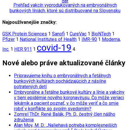
Prehľad vakcín vyprodukovaných na embryonálnych
bunkových líniách, ktoré sú distribuované na Slovensku
Najpoužívanejšie značky:
GSK Protein Sciences
1
Sanofi
1
CureVac
1
BioNTech
1
Pfizer
1
National Institutes of Health
1
IMR-90
1
Moderna,
covid-19
Inc.
1
HER 911
1
4
Nové alebo práve aktualizované články
Pripravujeme knihu o embryonálnych a fetálnych
bunkových kultúrach pochádzajúcich z násilne
potratených detí
Embryonálne a fetálne bunkové kultúry a línie a vakcíny
v tieni epidémie nového koronavírusu. Čo môže veriaci
lekárnik a pacient poznať, v čo môže veriť a čo smie
robiť v konflikte so svojím svedomím?
Zomrel ThDr. René Balák, Ph. D., čestný člen nášho
združenia
Alan Moy, M. D.: „Naliehavá potreba komplexnejších