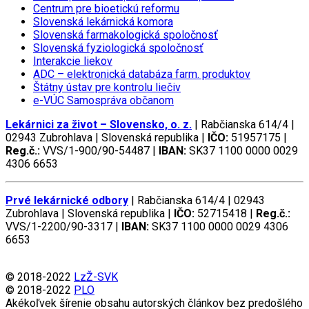
Centrum pre bioetickú reformu
Slovenská lekárnická komora
Slovenská farmakologická spoločnosť
Slovenská fyziologická spoločnosť
Interakcie liekov
ADC
– elektronická databáza farm. produktov
Štátny ústav pre kontrolu liečiv
e-VÚC Samospráva občanom
Lekárnici za život – Slovensko, o. z.
| Rabčianska 614/4 |
02943 Zubrohlava | Slovenská republika |
IČO:
51957175 |
Reg.č.:
VVS/1-900/90-54487 |
IBAN:
SK37 1100 0000 0029
4306 6653
Prvé lekárnické odbory
| Rabčianska 614/4 | 02943
Zubrohlava | Slovenská republika |
IČO:
52715418 |
Reg.č.:
VVS/1-2200/90-3317 |
IBAN:
SK37 1100 0000 0029 4306
6653
© 2018-2022
LzŽ-SVK
© 2018-2022
PLO
Akékoľvek šírenie obsahu autorských článkov bez predošlého