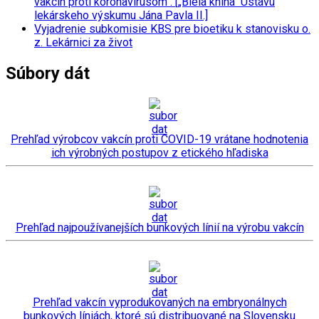
vakcín proti koronavírusom“. [„Biela kniha“ Ústavu
lekárskeho výskumu Jána Pavla II.]
Vyjadrenie subkomisie KBS pre bioetiku k stanovisku o.
z. Lekárnici za život
Súbory dát
Prehľad výrobcov vakcín proti COVID-19 vrátane hodnotenia
ich výrobných postupov z etického hľadiska
Prehľad najpoužívanejších bunkových línií na výrobu vakcín
Prehľad vakcín vyprodukovaných na embryonálnych
bunkových líniách, ktoré sú distribuované na Slovensku