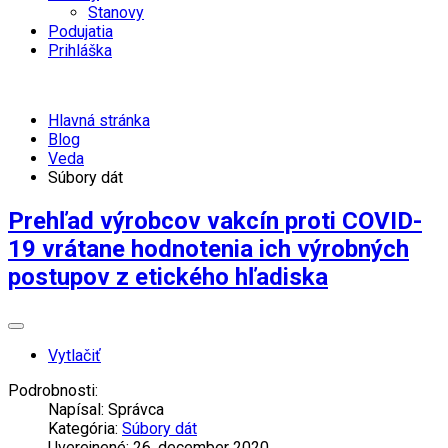
Stanovy
Podujatia
Prihláška
Hlavná stránka
Blog
Veda
Súbory dát
Prehľad výrobcov vakcín proti COVID-
19 vrátane hodnotenia ich výrobných
postupov z etického hľadiska
Vytlačiť
Podrobnosti:
Napísal:
Správca
Kategória:
Súbory dát
Uverejnené: 26. december 2020