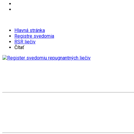
Hlavná stránka
Registre svedomia
RSR liečiv
Čítať