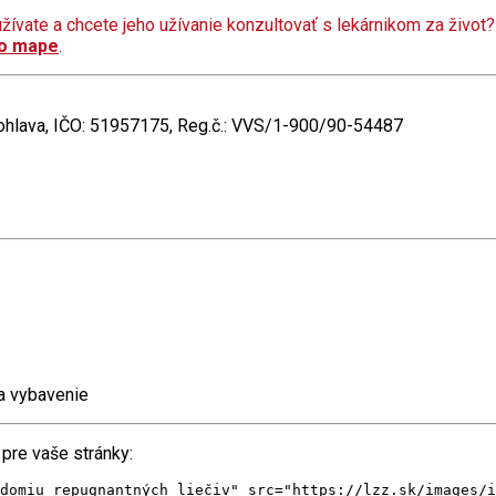
rý užívate a chcete jeho užívanie konzultovať s lekárnikom za život
to mape
.
rohlava, IČO: 51957175, Reg.č.: VVS/1-900/90-54487
 a vybavenie
 pre vaše stránky:
domiu repugnantných liečiv" src="https://lzz.sk/images/i