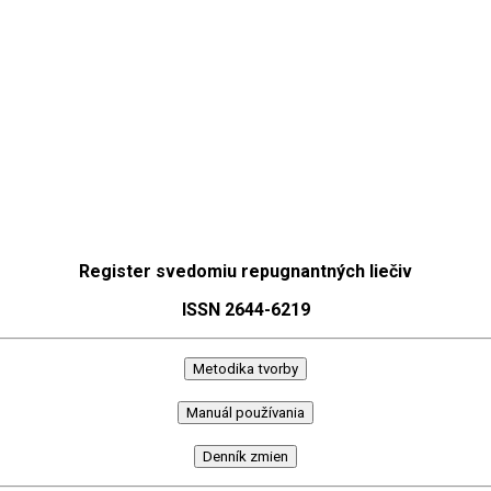
Register svedomiu repugnantných liečiv
ISSN 2644-6219
Metodika tvorby
Manuál používania
Denník zmien