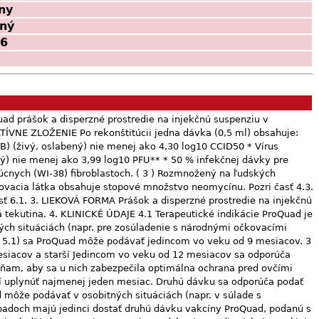
ny
ný
06
cnú látku 16 mg sorbitolu. Pacienti so zriedkavými dedičnými problémami intolerancie fruktózy nemajú dostať túto očkovaciu látku. Očkovaní sa majú vyhnúť užívaniu salicylátov počas 6 týždňov po očkovaní vakcínou ProQuad, pretože po užití salicylátov počas infekcie divokým vírusom ovčích kiahní bol hlásený Reyeov syndróm. Očkovanie vakcínou ProQuad nemusí viesť k ochrane u všetkých očkovaných jedincov. Prenos U väčšiny vnímavých jedincov došlo 7 až 28 dní po očkovaní k vylučovaniu malých množstiev živého oslabeného vírusu ružienky z nosa alebo hrdla. Neexistuje žiaden potvrdený dôkaz, ktorý by poukazoval na to, že sa takýto vírus prenáša na vnímavé osoby, ktoré sú v kontakte s očkovanými jedincami. Prenos blízkym osobným kontaktom, ak sa pripustí ako teoretická možnosť, sa teda nepovažuje za významné riziko; preukázal sa však prenos vírusu vakcíny proti ružienke na deti materským mliekom bez akéhokoľvek dôkazu klinického ochorenia (pozri časť 4.6). 5 Nie sú hlásenia o prenose oslabenejšieho kmeňa Enders Edmonston vírusu osýpok alebo kmeňa Jeryl Lynn™ vírusu mumpsu z očkovaných jedincov na vnímavé osoby v kontakte. Skúsenosti so živou vakcínou proti ovčím kiahňam (Oka/Merck) po uvedení na trh poukazujú na to, že zriedkavo môže dôjsť k prenosu vírusu vakcíny proti ovčím kiahňam medzi zdravými očkovanými jedincami (u ktorých vznikne alebo nevznikne vyrážka podobná ovčím kiahňam) a kontaktnými osobami vnímavými na ovčie kiahne, ako aj vysokorizikovými jedincami vnímavými na ovčie kiahne (pozri časť 4.8). Medzi vysokorizikových jedincov vnímavých na ovčie kiahne patria:  imunokompromitovaní jedinci (pozri časť 4.3),  gravidné ženy bez dokumentovanej pozitívnej anamnézy varicelly (ovčích kiahní) alebo laboratórneho dôkazu o predošlej infekcii,  novorodenci matiek bez dokumentovanej pozitívnej anamnézy ovčích kiahní alebo laboratórneho dôkazu o predošlej infekcii. Očkovaní jedinci sa majú snažiť vyhnúť, ak je to možné, blízkemu kontaktu s vysokorizikovými jedincami vnímavými na ovčie kiahne počas 6 týždňov po očkovaní. V prípadoch, kde sa nedá kontaktu s vysokorizikovými jedincami vnímavými na ovčie kiahne vyhnúť, je nutné zvážiť potenciálne riziko prenosu vakcínového vírusu ovčích kiahní oproti riziku nákazy a prenosu divokého vírusu ovčích kiahní. Trombocytopénia U pacientov s trombocytopéniou alebo s iným koagulačným ochorením sa má vakcína podať subkutánne, pretože po intramuskulárnom podaní sa u týchto pacientov môže vyskytnúť krvácanie. V klinických skúšaniach sa nezaznamenali žiadne prípady týkajúce sa rozvoja alebo zhoršenia trombocytopénie u osôb očkovaných vakcínou ProQuad. Počas skúseností po uvedení na trh sa po primárnom očkovaní vakcínou ProQuad zaznamenali prípady trombocytopénie. Okrem toho sa zaznamenali prípady trombocytopénie po primárnom očkovaní alebo opakovanom očkovaní vakcínou proti osýpkam, vakcínou proti osýpkam, mumpsu a ružienke a vakcínou proti ovčím kiahňam. Skúsenosti po uvedení živej vakcíny proti osý