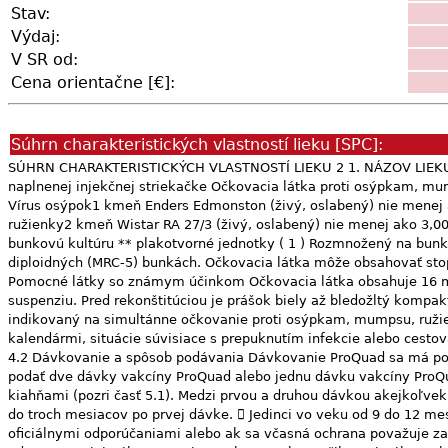
Stav:
Výdaj:
V SR od:
Cena orientačne [€]:
Súhrn charakteristických vlastností lieku [SPC]:
SÚHRN CHARAKTERISTICKÝCH VLASTNOSTÍ LIEKU 2 1. NÁZOV LIEKU ProQuad prášok a disperzné prostredie na injekčnú suspenziu ProQuad prášok a disperzné prostredie na injekčnú suspenziu v naplnenej injekčnej striekačke Očkovacia látka proti osýpkam, mumpsu, ružienke a ovčím kiahňam (živá). 2. KVALITATÍVNE A KVANTITATÍVNE ZLOŽENIE Po rekonštitúcii jedna dávka (0,5 ml) obsahuje: Vírus osýpok1 kmeň Enders Edmonston (živý, oslabený) nie menej ako 3,00 log10 CCID50 * Vírus mumpsu1 kmeň Jeryl Lynn™ (Hladina B) (živý, oslabený) nie menej ako 4,30 log10 CCID50 * Vírus ružienky2 kmeň Wistar RA 27/3 (živý, oslabený) nie menej ako 3,00 log10 CCID50 * Vírus ovčích kiahní3 kmeň Oka/Merck (živý, oslabený) nie menej ako 3,99 log10 PFU** * 50 % infekčnej dávky pre bunkovú kultúru ** plakotvorné jednotky ( 1 ) Rozmnožený na bunkách kuracieho embrya. ( 2 ) Rozmnožený na ľudských diploidných pľúcnych (WI-38) fibroblastoch. ( 3 ) Rozmnožený na ľudských diploidných (MRC-5) bunkách. Očkovacia látka môže obsahovať stopové množstvá rekombinantného ľudského albumínu (rHA). Táto očkovacia látka obsahuje stopové množstvo neomycínu. Pozri časť 4.3. Pomocné látky so známym účinkom Očkovacia látka obsahuje 16 mg sorbitolu. Pozri časť 4.4. Úplný zoznam pomocných látok, pozri časť 6.1. 3. LIEKOVÁ FORMA Prášok a disperzné prostredie na injekčnú suspenziu. Pred rekonštitúciou je prášok biely až bledožltý kompaktný kryštalický koláč a disperzné prostredie je priehľadná bezfarebná tekutina. 4. KLINICKÉ ÚDAJE 4.1 Terapeutické indikácie ProQuad je indikovaný na simultánne očkovanie proti osýpkam, mumpsu, ružienke a ovčím kiahňam u jedincov vo veku od 12 mesiacov. V osobitných situáciách (napr. pre zosúladenie s národnými očkovacími kalendármi, situácie súvisiace s prepuknutím infekcie alebo cestovanie do oblasti s vysokou prevalenciou osýpok; pozri časti 4.2, 4.4. a 5.1) sa ProQuad môže podávať jedincom vo veku od 9 mesiacov. 3 4.2 Dávkovanie a spôsob podávania Dávkovanie ProQuad sa má používať v súlade s oficiálnymi odporúčaniami.  Jedinci vo veku 12 mesiacov a starší Jedincom vo veku od 12 mesiacov sa odporúča podať dve dávky vakcíny ProQuad alebo jednu dávku vakcíny ProQuad a následne druhú dávku monovalentnej vakcíny proti ovčím kiahňam, aby sa u nich zabezpečila optimálna ochrana pred ovčími kiahňami (pozri časť 5.1). Medzi prvou a druhou dávkou akejkoľvek živej vírusovej atenuovanej vakcíny, vrátane vakcíny ProQuad, musí uplynúť najmenej jeden mesiac. Druhú dávku sa odporúča podať do troch mesiacov po prvej dávke.  Jedinci vo veku od 9 do 12 mesiacov Údaje o imunogenite a bezpečnosti preukazujú, že sa ProQuad môže podávať v osobitných situáciách (napr. v súlade s oficiálnymi odporúčaniami alebo ak sa včasná ochrana považuje za nevyhnutnú) jedincom vo veku od 9 do 12 mesiacov. V takýchto prípadoch majú jedinci dostať druhú dávku vakcíny ProQuad, podanú s odstupom minimálne 3 mesiace, aby sa zabezpečila optimálna ochrana pred osýpkami a ovčími kiahňami (pozri časti 4.4 a 5.1).  Jedinci mladší ako 9 mesiacov V tejto podskupine pediatrickej populácie nie je ProQuad indikovaný. Bezpečnosť a účinnosť vakcíny ProQuad u detí mladších ako 9 mesiacov neboli stanovené. ProQuad sa môže použiť ako druhá dávka u jedincov, ktorí už predtým dostali vakcínu proti osýpkam, mumpsu a ružienke a vakcínu proti ovčím kiahňam. Spôsob podávania Očkovacia látka sa má aplikovať intramuskulárne (i.m.) alebo subkutánne (s.c.). Uprednostňovanými miestami podania injekcie sú anter