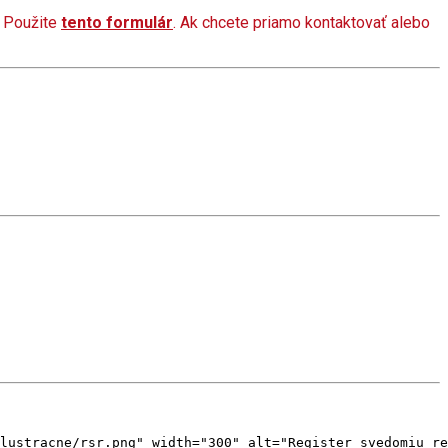
? Použite
tento formulár
. Ak chcete priamo kontaktovať alebo
lustracne/rsr.png" width="300" alt="Register svedomiu re