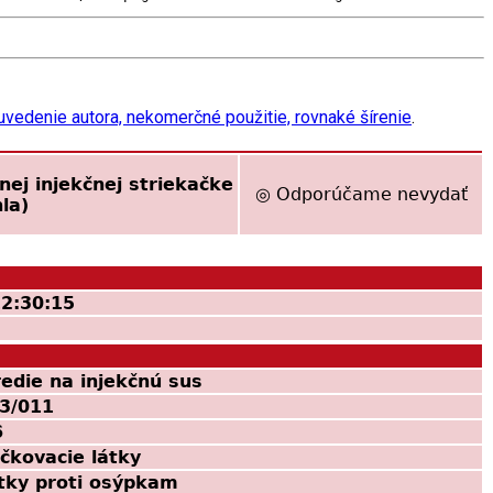
vedenie autora, nekomerčné použitie, rovnaké šírenie
.
ej injekčnej striekačke
◎ Odporúčame nevydať
hla)
2:30:15
edie na injekčnú sus
3/011
6
očkovacie látky
tky proti osýpkam