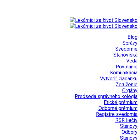
Blog
Správy
Svedomie
Stanoviská
Veda
Povolanie
Komunikácia
Vytvoriť žiadanku
Združenie
Orgány
Predseda správneho kolégia
Etické grémium
Odborné grémium
Registre svedomia
RSR liečiv
Stanovy
Odbory
Stanovy