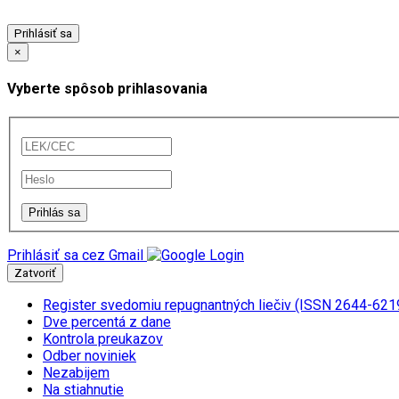
Prihlásiť sa
×
Vyberte spôsob prihlasovania
Prihlásiť sa cez Gmail
Zatvoriť
Register svedomiu repugnantných liečiv (ISSN 2644-621
Dve percentá z dane
Kontrola preukazov
Odber noviniek
Nezabijem
Na stiahnutie