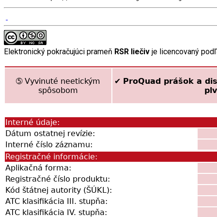
Elektronický pokračujúci prameň
RSR liečiv
je licencovaný pod
➄ Vyvinuté neetickým
✔
ProQuad prášok a dis
spôsobom
plv
Interné údaje:
Dátum ostatnej revízie:
Interné číslo záznamu:
Registračné informácie:
Aplikačná forma:
Registračné číslo produktu:
Kód štátnej autority (ŠÚKL):
ATC klasifikácia III. stupňa:
ATC klasifikácia IV. stupňa: