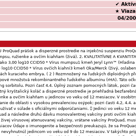
✔ Aktív
★ Viaza
04/20
olaterálna oblasť stehna u mladších detí a deltoidná oblasť u starších detí, dospievajúcich a dospelých. U pacientov s trombocytopéniou alebo s iným koagulačným ochorením sa má vakcína podať subkutánne. Opatrenia pred zaobchádzaním alebo podaním lieku: pozri časť 6.6. Pokyny na rekonštitúciu lieku pred podaním, pozri časť 6.6. Očkovacia látka sa za žiadnych okolností nesmie podať intravaskulárne. 4.3 Kontraindikácie Precitlivenosť v anamnéze na akúkoľvek vakcínu proti ovčím kiahňam alebo vakcínu proti osýpkam, mumpsu a ružienke, na ktorúkoľvek z pomocných látok, alebo na neomycín, ktorý môže byť prítomný ako stopové reziduá (pozri časti 2, 4.4 a 6.1). Krvné dyskrázie, leukémia, lymfómy akéhokoľvek typu alebo iné malígne nádory postihujúce krvotvorný a lymfatický systém. Prebiehajúca imunosupresívna liečba (vrátane vysokých dávok kortikosteroidov) (pozri časť 4.8). ProQuad nie je kontraindikovaný u jedincov, ktorí dostávajú lokálne kortikosteroidy alebo nízke dávky parenterálnych kortikosteroidov (napr. na profylaxiu astmy alebo ako substitučnú liečbu). 4 Závažná humorálna alebo bunková (primárna alebo získaná) imunodeficiencia, napr. závažná kombinovaná imunodeficiencia, agamaglobulinémia a AIDS alebo symptomatická infekcia HIV alebo vekovo špecifické percentuálne zastúpenie CD4+ T-lymfocytov u detí mladších ako 12 mesiacov: CD4+ < 25 %, detí medzi 12. – 35. mesiacom: CD4+ < 20 %, detí medzi 36. - 59. mesiacom: CD4+ < 15 % (pozri časti 4.4 a 4.8). U ťažko imunokompromitovaných jedincov, ktorí boli neuvedomene očkovaní vakcínou obsahujúcou vírus osýpok bola hlásená encefalitída spôsobená inklúznymi telieskami vírusu osýpok, pneumonitída a smrteľné následky ako priamy dôsledok diseminovanej infekcie vírusom osýpok očkovacej látky. Vrodená alebo dedičná imunodeficiencia v rodinnej anamnéze, pokiaľ nie je preukázaná imunokompetencia potenciálneho príjemcu vakcíny. Aktívna neliečená tuberkulóza. U detí liečených na tuberkulózu nedošlo po imunizácii živou vakcínou vírusu osýpok k exacerbácii ochorenia. O účinku vakcín obsahujúcich vírus osýpok u detí s neliečenou tuberkulózou nie sú doposiaľ žiadne štúdie. Vakcinácia sa má odložiť počas akéhokoľvek ochorenia s horúčkou > 38,5 C. Gravidita. Okrem toho sa treba gravidite vyhnúť počas 1 mesiaca po očkovaní (pozri časť 4.6). 4.4 Osobitné upozornenia a opatrenia pri používaní Pre prípad zriedkavej anafylaktickej reakcie po podaní očkovacej látky musí byť vždy pohotovo k dispozícii príslušná liečba a lekársky dohľad. Živá vakcína proti osýpkam a živá vakcína proti mumpsu sú navyše produkované v bunkovej kultúre kuracieho embrya. Osoby s anamnézou anafylaktických, anafylaktoidných alebo iných okamžitých reakcií (napr. žihľavka, opuch úst a hrdla, sťažené dýchanie, hypotenzia alebo šok) po konzumácii vajca môžu byť vystavené zvýšenému riziku hypersenzitívnych reakcií okamžitého typu. V takýchto prípadoch treba pred plánovaným očkovaním dôkladne posúdiť pomer potenciálneho rizika k prínosu. Osobitná opatrnosť je potrebná pri podávaní vakcíny ProQuad osobám s osobnou alebo rodinnou anamnézou kŕčov alebo s mozgovým poranením v anamnéze. Lekár musí myslieť na zvýšenie teploty, ktoré sa môže vyskytnúť po očkovaní (pozri časť 4.8). U jedincov mladších ako 12 mesiacov, ktorí sú očkovaní vakcínou obsahujúcou vírus osýpok počas prepuknutia osýpok alebo z iných dôvodov, nemusí dôjsť k odpovedi na vakcínu kvôli prítomnosti cirkulujúcich materských protilátok a/alebo nezrelosti imunitného systému (pozri časti 4.2 a 5.1). Táto vakcína obsahuje ako pomo