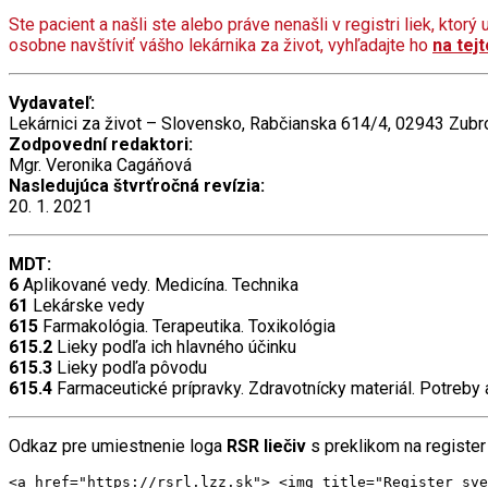
Ste pacient a našli ste alebo práve nenašli v registri liek, kto
osobne navštíviť vášho lekárnika za život, vyhľadajte ho
na tej
Vydavateľ:
Lekárnici za život – Slovensko, Rabčianska 614/4, 02943 Zub
Zodpovední redaktori:
Mgr. Veronika Cagáňová
Nasledujúca štvrťročná revízia:
20. 1. 2021
MDT:
6
Aplikované vedy. Medicína. Technika
61
Lekárske vedy
615
Farmakológia. Terapeutika. Toxikológia
615.2
Lieky podľa ich hlavného účinku
615.3
Lieky podľa pôvodu
615.4
Farmaceutické prípravky. Zdravotnícky materiál. Potreby
Odkaz pre umiestnenie loga
RSR liečiv
s preklikom na register
<a href="https://rsrl.lzz.sk"> <img title="Register sve