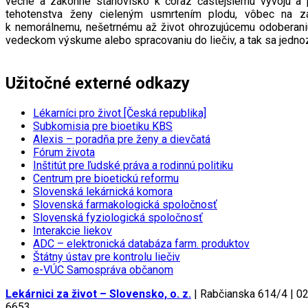
vecné a zákonné stanovisko k čoraz častejšiemu vývoju a 
tehotenstva ženy cieleným usmrtením plodu, vôbec na za
k nemorálnemu, nešetrnému až život ohrozujúcemu odoberaniu 
vedeckom výskume alebo spracovaniu do liečiv, a tak sa jednoz
Užitočné externé odkazy
Lékarníci pro život [Česká republika]
Subkomisia pre bioetiku KBS
Alexis – poradňa pre ženy a dievčatá
Fórum života
Inštitút pre ľudské práva a rodinnú politiku
Centrum pre bioetickú reformu
Slovenská lekárnická komora
Slovenská farmakologická spoločnosť
Slovenská fyziologická spoločnosť
Interakcie liekov
ADC
– elektronická databáza farm. produktov
Štátny ústav pre kontrolu liečiv
e-VÚC Samospráva občanom
Lekárnici za život – Slovensko, o. z.
| Rabčianska 614/4 | 02
6653