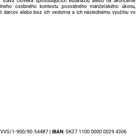
 stavu človeka spôsobujúcich eutanáziu alebo na ukončenie
rálneho osobného kontextu posvätného manželského úkonu,
li darcov alebo bez ich vedomia a ich následnému využitiu vo
VVS/1-900/90-54487 |
IBAN:
SK37 1100 0000 0029 4306