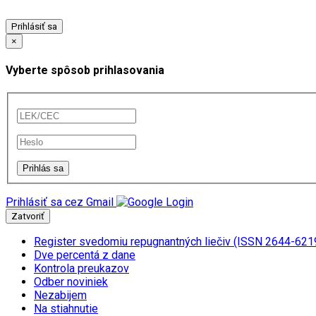
Prihlásiť sa
×
Vyberte spôsob prihlasovania
Prihlásiť sa cez Gmail
Zatvoriť
Register svedomiu repugnantných liečiv (ISSN 2644-621
Dve percentá z dane
Kontrola preukazov
Odber noviniek
Nezabijem
Na stiahnutie