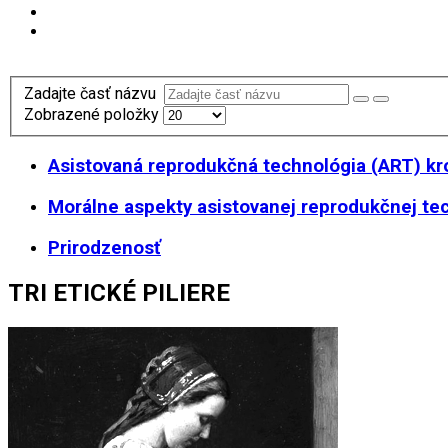
Zadajte časť názvu
Zobrazené položky
Asistovaná reprodukčná technológia (ART) kr
Morálne aspekty asistovanej reprodukčnej te
Prirodzenosť
TRI ETICKÉ PILIERE