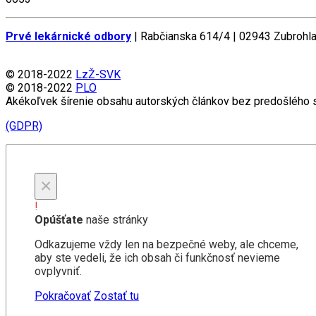
Prvé lekárnické odbory
| Rabčianska 614/4 | 02943 Zubrohla
© 2018-2022
LzŽ-SVK
© 2018-2022
PLO
Akékoľvek šírenie obsahu autorských článkov bez predošlého s
(GDPR)
×
!
Opúšťate
naše stránky
Odkazujeme vždy len na bezpečné weby, ale chceme,
aby ste vedeli, že ich obsah či funkčnosť nevieme
ovplyvniť.
Pokračovať
Zostať tu