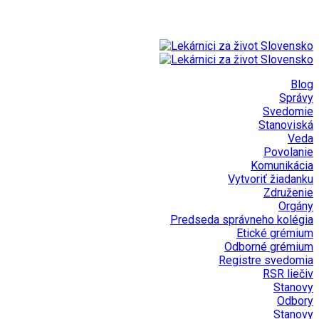
Blog
Správy
Svedomie
Stanoviská
Veda
Povolanie
Komunikácia
Vytvoriť žiadanku
Združenie
Orgány
Predseda správneho kolégia
Etické grémium
Odborné grémium
Registre svedomia
RSR liečiv
Stanovy
Odbory
Stanovy