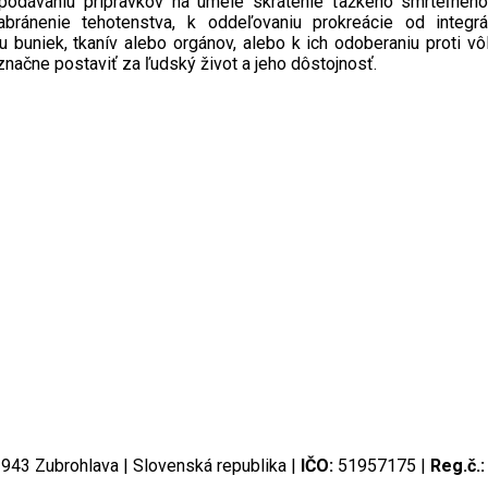
podávaniu prípravkov na umelé skrátenie ťažkého smrteľného
bránenie tehotenstva, k oddeľovaniu prokreácie od integ
buniek, tkanív alebo orgánov, alebo k ich odoberaniu proti vô
načne postaviť za ľudský život a jeho dôstojnosť.
943 Zubrohlava | Slovenská republika |
IČO:
51957175 |
Reg.č.: