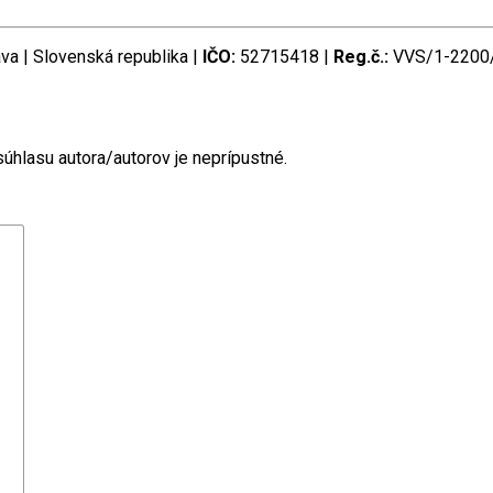
va | Slovenská republika |
IČO:
52715418 |
Reg.č.:
VVS/1-2200/
úhlasu autora/autorov je neprípustné.