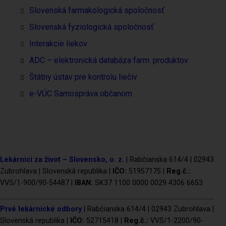
Slovenská farmakologická spoločnosť
Slovenská fyziologická spoločnosť
Interakcie liekov
ADC
– elektronická databáza farm. produktov
Štátny ústav pre kontrolu liečiv
e-VÚC Samospráva občanom
Lekárnici za život – Slovensko, o. z.
| Rabčianska 614/4 | 02943
Zubrohlava | Slovenská republika |
IČO:
51957175 |
Reg.č.:
VVS/1-900/90-54487 |
IBAN:
SK37 1100 0000 0029 4306 6653
Prvé lekárnické odbory
| Rabčianska 614/4 | 02943 Zubrohlava |
Slovenská republika |
IČO:
52715418 |
Reg.č.:
VVS/1-2200/90-