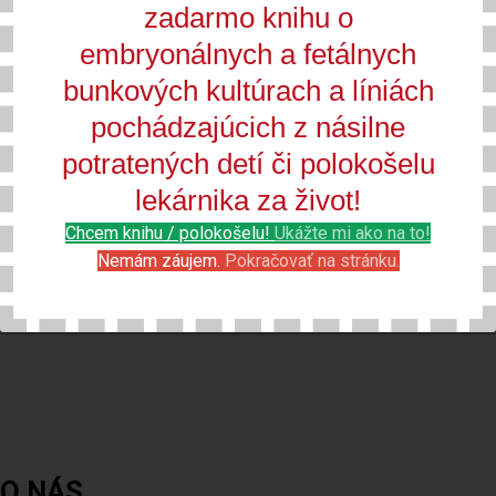
zadarmo knihu o
embryonálnych a fetálnych
bunkových kultúrach a líniách
2. Prirodzenosť
pochádzajúcich z násilne
potratených detí či polokošelu
lekárnika za život!
Chcem knihu / polokošelu!
Ukážte mi ako na to!
Nemám záujem.
Pokračovať na stránku.
3. Nenarušiteľnosť
O NÁS