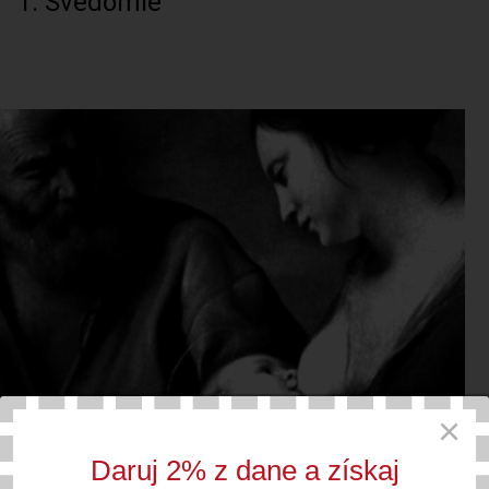
1. Svedomie
×
Daruj 2% z dane a získaj