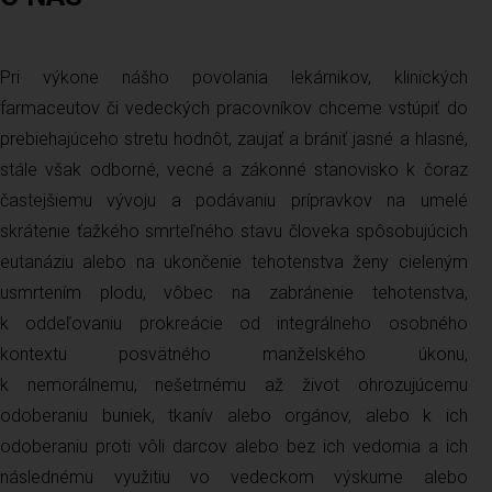
Pri výkone nášho povolania lekárnikov, klinických
farmaceutov či vedeckých pracovníkov chceme vstúpiť do
prebiehajúceho stretu hodnôt, zaujať a brániť jasné a hlasné,
stále však odborné, vecné a zákonné stanovisko k čoraz
častejšiemu vývoju a podávaniu prípravkov na umelé
skrátenie ťažkého smrteľného stavu človeka spôsobujúcich
eutanáziu alebo na ukončenie tehotenstva ženy cieleným
usmrtením plodu, vôbec na zabránenie tehotenstva,
k oddeľovaniu prokreácie od integrálneho osobného
kontextu posvätného manželského úkonu,
k nemorálnemu, nešetrnému až život ohrozujúcemu
odoberaniu buniek, tkanív alebo orgánov, alebo k ich
odoberaniu proti vôli darcov alebo bez ich vedomia a ich
následnému využitiu vo vedeckom výskume alebo