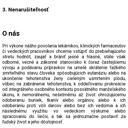
3. Nenarušiteľnosť
O nás
Pri výkone nášho povolania lekárnikov, klinických farmaceutov
či vedeckých pracovníkov chceme vstúpiť do prebiehajúceho
stretu hodnôt, zaujať a brániť jasné a hlasné, stále však
odborné, vecné a zákonné stanovisko k čoraz častejšiemu
vývoju a podávaniu prípravkov na umelé skrátenie ťažkého
smrteľného stavu človeka spôsobujúcich eutanáziu alebo na
ukončenie tehotenstva ženy cieleným usmrtením plodu,
vôbec na zabránenie tehotenstva, k oddeľovaniu prokreácie
od integrálneho osobného kontextu posvätného manželského
úkonu, k nemorálnemu, nešetrnému až život ohrozujúcemu
odoberaniu buniek, tkanív alebo orgánov, alebo k ich
odoberaniu proti vôli darcov alebo bez ich vedomia a ich
následnému využitiu vo vedeckom výskume alebo
spracovaniu do liečiv, a tak sa jednoznačne postaviť za
ľudský život a jeho dôstojnosť.