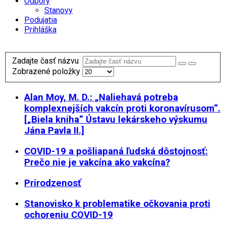
Odbory
Stanovy
Podujatia
Prihláška
Zadajte časť názvu
Zobrazené položky
Alan Moy, M. D.: „Naliehavá potreba
komplexnejších vakcín proti koronavírusom“.
[„Biela kniha“ Ústavu lekárskeho výskumu
Jána Pavla II.]
COVID-19 a pošliapaná ľudská dôstojnosť:
Prečo nie je vakcína ako vakcína?
Prirodzenosť
Stanovisko k problematike očkovania proti
ochoreniu COVID-19