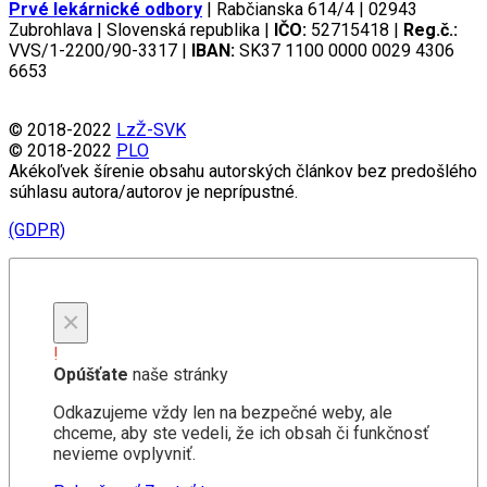
Prvé lekárnické odbory
| Rabčianska 614/4 | 02943
Zubrohlava | Slovenská republika |
IČO:
52715418 |
Reg.č.:
VVS/1-2200/90-3317 |
IBAN:
SK37 1100 0000 0029 4306
6653
© 2018-2022
LzŽ-SVK
© 2018-2022
PLO
Akékoľvek šírenie obsahu autorských článkov bez predošlého
súhlasu autora/autorov je neprípustné.
(GDPR)
×
!
Opúšťate
naše stránky
Odkazujeme vždy len na bezpečné weby, ale
chceme, aby ste vedeli, že ich obsah či funkčnosť
nevieme ovplyvniť.