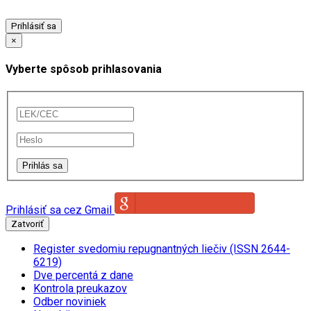
Prihlásiť sa
×
Vyberte spôsob prihlasovania
Prihlásiť sa cez Gmail
Zatvoriť
Register svedomiu repugnantných liečiv (ISSN 2644-
6219)
Dve percentá z dane
Kontrola preukazov
Odber noviniek