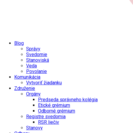
Blog
Správy
Svedomie
Stanoviská
Veda
Povolanie
Komunikácia
Vytvoriť žiadanku
Združenie
Orgány
Predseda správneho kolégia
Etické grémium
Odborné grémium
Registre svedomia
RSR liečiv
Stanovy