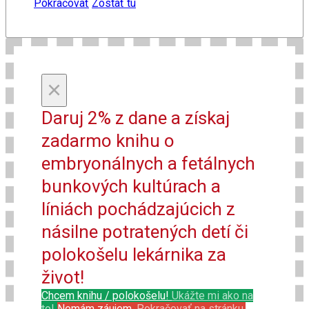
Pokračovať
Zostať tu
×
Daruj 2% z dane a získaj
zadarmo knihu o
embryonálnych a fetálnych
bunkových kultúrach a
líniách pochádzajúcich z
násilne potratených detí či
polokošelu lekárnika za
život!
Chcem knihu / polokošelu!
Ukážte mi ako na
to!
Nemám záujem.
Pokračovať na stránku.