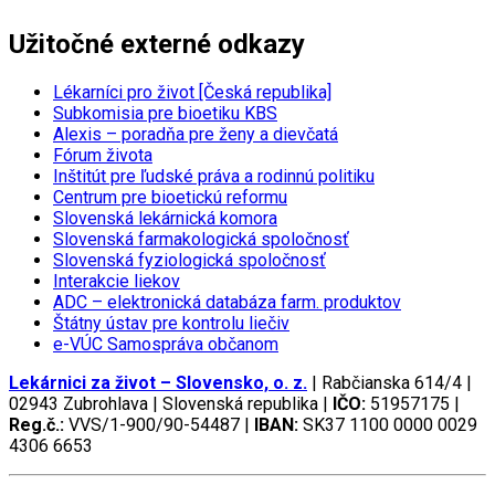
Užitočné externé odkazy
Lékarníci pro život [Česká republika]
Subkomisia pre bioetiku KBS
Alexis – poradňa pre ženy a dievčatá
Fórum života
Inštitút pre ľudské práva a rodinnú politiku
Centrum pre bioetickú reformu
Slovenská lekárnická komora
Slovenská farmakologická spoločnosť
Slovenská fyziologická spoločnosť
Interakcie liekov
ADC
– elektronická databáza farm. produktov
Štátny ústav pre kontrolu liečiv
e-VÚC Samospráva občanom
Lekárnici za život – Slovensko, o. z.
| Rabčianska 614/4 |
02943 Zubrohlava | Slovenská republika |
IČO:
51957175 |
Reg.č.:
VVS/1-900/90-54487 |
IBAN:
SK37 1100 0000 0029
4306 6653