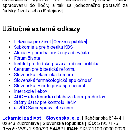
spracovaniu do liečiv, a tak sa jednoznačne postaviť za
ľudský život a jeho dôstojnosť.
Užitočné externé odkazy
Lékarníci pro život [Česká republika]
Subkomisia pre bioetiku KBS
Alexis – poradňa pre ženy a dievčatá
Fórum života
Inštitút pre ľudské práva a rodinnú politiku
Centrum pre bioetickú reformu
Slovenská lekárnická komora
Slovenská farmakologická spoločnosť
Slovenská fyziologická spoločnosť
Interakcie liekov
ADC
– elektronická databáza farm. produktov
Štátny ústav pre kontrolu liečiv
e-VÚC Samospráva občanom
Lekárnici za život – Slovensko, o. z.
| Rabčianska 614/4 |
02943 Zubrohlava | Slovenská republika |
IČO:
51957175 |
Reg.č.:
VVS/1-900/90-54487 |
IBAN:
SK37 1100 0000 0029