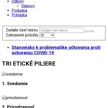
Odbory
Stanovy
Podujatia
Prihláška
Zadajte časť názvu
Zobrazené položky
Stanovisko k problematike očkovania proti
ochoreniu COVID-19
TRI ETICKÉ PILIERE
1. Svedomie
2. Prirodzenosť