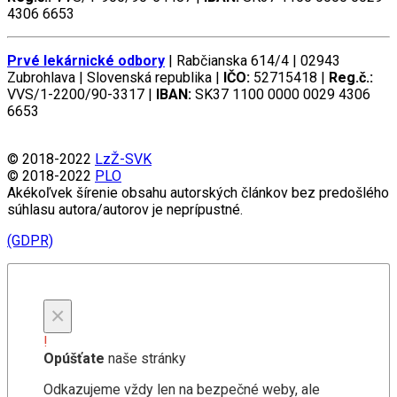
4306 6653
Prvé lekárnické odbory
| Rabčianska 614/4 | 02943
Zubrohlava | Slovenská republika |
IČO:
52715418 |
Reg.č.:
VVS/1-2200/90-3317 |
IBAN:
SK37 1100 0000 0029 4306
6653
© 2018-2022
LzŽ-SVK
© 2018-2022
PLO
Akékoľvek šírenie obsahu autorských článkov bez predošlého
súhlasu autora/autorov je neprípustné.
(GDPR)
×
!
Opúšťate
naše stránky
Odkazujeme vždy len na bezpečné weby, ale