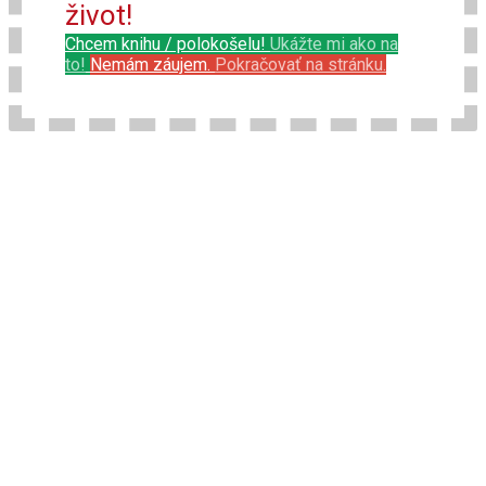
život!
Chcem knihu / polokošelu!
Ukážte mi ako na
to!
Nemám záujem.
Pokračovať na stránku.