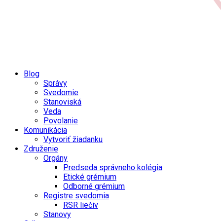
Blog
Správy
Svedomie
Stanoviská
Veda
Povolanie
Komunikácia
Vytvoriť žiadanku
Združenie
Orgány
Predseda správneho kolégia
Etické grémium
Odborné grémium
Registre svedomia
RSR liečiv
Stanovy