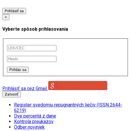
Prihlásiť sa
×
Vyberte spôsob prihlasovania
Prihlásiť sa cez Gmail
Zatvoriť
Register svedomiu repugnantných liečiv (ISSN 2644-
6219)
Dve percentá z dane
Kontrola preukazov
Odber noviniek