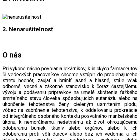
3. Nenarušiteľnosť
O nás
Pri výkone nášho povolania lekárnikov, klinických farmaceutov
či vedeckých pracovníkov chceme vstúpiť do prebiehajúceho
stretu hodnôt, zaujať a brániť jasné a hlasné, stále však
odborné, vecné a zákonné stanovisko k čoraz častejšiemu
vývoju a podávaniu prípravkov na umelé skrátenie ťažkého
smrteľného stavu človeka spôsobujúcich eutanáziu alebo na
ukončenie tehotenstva ženy cieleným usmrtením plodu,
vôbec na zabránenie tehotenstva, k oddeľovaniu prokreácie
od integrálneho osobného kontextu posvätného manželského
úkonu, k nemorálnemu, nešetrnému až život ohrozujúcemu
odoberaniu buniek, tkanív alebo orgánov, alebo k ich
odoberaniu proti vôli darcov alebo bez ich vedomia a ich
následnému využitiu vo vedeckom výskume alebo